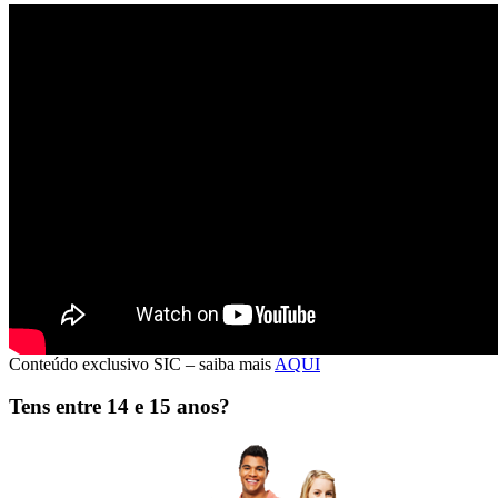
CONDUTORES DE RISCO
Quando a taxa de sinistralidade se torna
um problema
Muitas empresas definem como condutores de risco aqueles que têm
taxas de sinistralidade mais elevadas.
São esses que particularmente preocupam o gestor de frotas e a
direção de recursos humanos e da S&H.
No entanto a exposição ao risco deve ser avaliada e devem ser
implementadas medidas preventivas e corretivas.
>>>
Conteúdo exclusivo SIC – saiba mais
AQUI
Tens entre 14 e 15 anos?