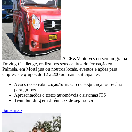
A CR&M através do seu programa
Driving Challenge, realiza nos seus centros de formação em
Palmela, em Mortágua ou noutros locais, eventos e ações para
empresas e grupos de 12 a 200 ou mais participantes.
Ações de sensibilização/formação de segurança rodoviária
para grupos
CONSUMO E EMISSÕES DA SUA
Apresentações e testes automóveis e sistemas ITS
FROTA
Team building em dinâmicas de segurança
Controlo e redução de custos na empresa
Saiba mais
A mobilidade sustentável passa pela sensibilização para o uso
equilibrado das viaturas
com motor de combustão com vista à diminuição da pegada de