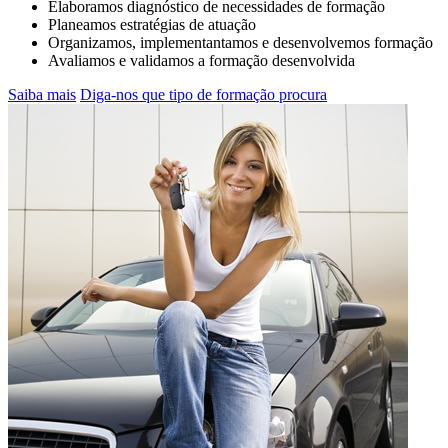
Elaboramos diagnóstico de necessidades de formação
Planeamos estratégias de atuação
Organizamos, implementantamos e desenvolvemos formação
Avaliamos e validamos a formação desenvolvida
Saiba mais
Diga-nos que tipo de formação procura
JÁ SÓ TEM 5 PONTOS NA CARTA? O
QUE FAZER….
SAIBA MAIS AQUI... Inscreva-se na CR&M para
a ação de formação de Segurança Rodoviária
ANSR que inclui módulos práticos !