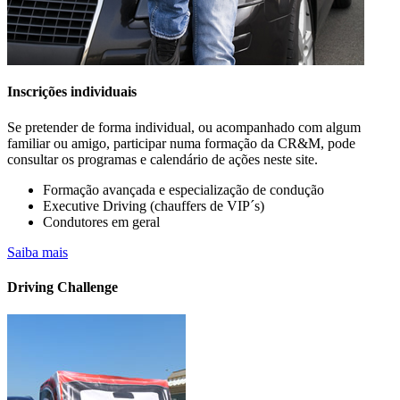
Inscrições individuais
Se pretender de forma individual, ou acompanhado com algum
familiar ou amigo, participar numa formação da CR&M, pode
consultar os programas e calendário de ações neste site.
Formação avançada e especialização de condução
Executive Driving (chauffers de VIP´s)
Condutores em geral
A sua empresa já possui veículos elétricos
Saiba mais
na frota?
Driving Challenge
Saiba mais….. CONHEÇA OS CURSOS PARA CONDUTORES
DE VIATURAS
ELÉTRICAS E HÍBRIDAS OU "PLUGIN" (PHEV).
DISPONÍVEIS EM FORMATO PRESENCIAL E E-LEARNING