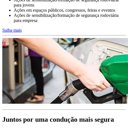
Conduzir em trabalho ou para o trabalho
para jovens
Ações em espaços públicos, congressos, feiras e eventos
A formação dos condutores da sua empresa deve integrar planos de
Ações de sensibilização/formação de segurança rodoviária
formação
para empresa
e objetivos diferenciados consoante a finalidade da utilização da
viatura de serviço.
Saiba mais
Condutores profissionais permanentes de elevada exposição ao
risco
ou condutores pendulares e de viaturas de função.
>>>
Juntos por uma condução mais segura