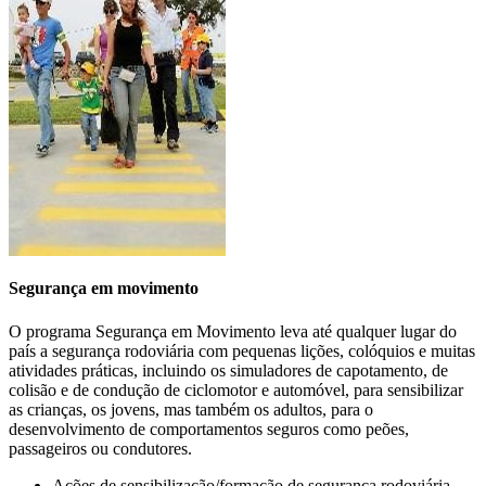
carbono
e à redução dos custos operacionais da frota.
>>>
Segurança em movimento
O programa Segurança em Movimento leva até qualquer lugar do
país a segurança rodoviária com pequenas lições, colóquios e muitas
atividades práticas, incluindo os simuladores de capotamento, de
colisão e de condução de ciclomotor e automóvel, para sensibilizar
as crianças, os jovens, mas também os adultos, para o
CONDUÇÃO EM CONTEXTO
desenvolvimento de comportamentos seguros como peões,
passageiros ou condutores.
PROFISSIONAL
Ações de sensibilização/formação de segurança rodoviária