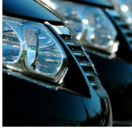
CONDUÇÃO DE VIATURAS
ELÉTRICAS E PHEV
SAIBA MAIS AQUI....Em parceria com a Academia Brisa
de Condução, a CR&M iniciou o processo de formação
dos condutores de viaturas elétricas da frota Controlauto