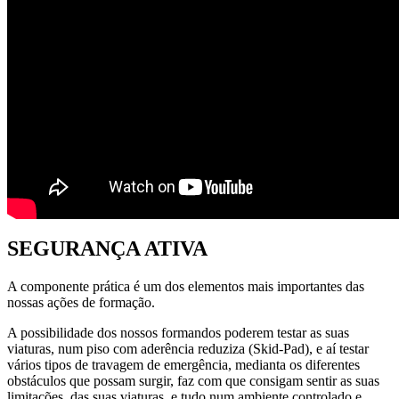
SEGURANÇA ATIVA
A componente prática é um dos elementos mais importantes das
nossas ações de formação.
A possibilidade dos nossos formandos poderem testar as suas
viaturas, num piso com aderência reduziza (Skid-Pad), e aí testar
vários tipos de travagem de emergência, medianta os diferentes
obstáculos que possam surgir, faz com que consigam sentir as suas
limitações, das suas viaturas, e tudo num ambiente controlado e