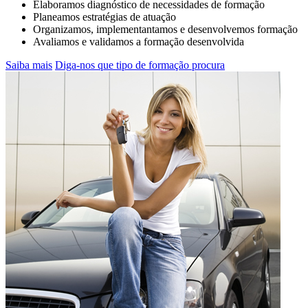
Elaboramos diagnóstico de necessidades de formação
Planeamos estratégias de atuação
Organizamos, implementantamos e desenvolvemos formação
Avaliamos e validamos a formação desenvolvida
Saiba mais
Diga-nos que tipo de formação procura
JÁ SÓ TEM 5 PONTOS NA CARTA? O
QUE FAZER….
SAIBA MAIS AQUI... Inscreva-se na CR&M para
a ação de formação de Segurança Rodoviária
ANSR que inclui módulos práticos !