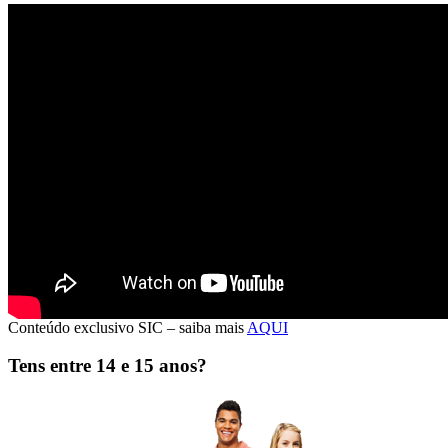
CONDUTORES DE RISCO
Quando a taxa de sinistralidade se torna
um problema
Muitas empresas definem como condutores de risco aqueles que têm
taxas de sinistralidade mais elevadas.
São esses que particularmente preocupam o gestor de frotas e a
direção de recursos humanos e da S&H.
No entanto a exposição ao risco deve ser avaliada e devem ser
implementadas medidas preventivas e corretivas.
>>>
Conteúdo exclusivo SIC – saiba mais
AQUI
Tens entre 14 e 15 anos?