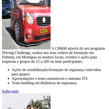
A CR&M através do seu programa
Driving Challenge, realiza nos seus centros de formação em
Palmela, em Mortágua ou noutros locais, eventos e ações para
empresas e grupos de 12 a 200 ou mais participantes.
Ações de sensibilização/formação de segurança rodoviária
para grupos
CONSUMO E EMISSÕES DA SUA
Apresentações e testes automóveis e sistemas ITS
FROTA
Team building em dinâmicas de segurança
Controlo e redução de custos na empresa
Saiba mais
A mobilidade sustentável passa pela sensibilização para o uso
equilibrado das viaturas
com motor de combustão com vista à diminuição da pegada de