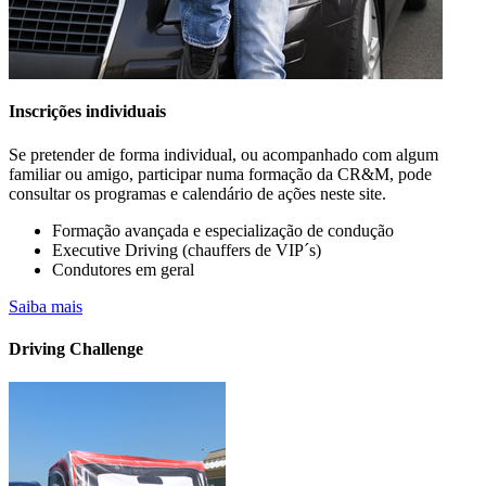
Inscrições individuais
Se pretender de forma individual, ou acompanhado com algum
familiar ou amigo, participar numa formação da CR&M, pode
consultar os programas e calendário de ações neste site.
Formação avançada e especialização de condução
Executive Driving (chauffers de VIP´s)
Condutores em geral
A sua empresa já possui veículos elétricos
Saiba mais
na frota?
Driving Challenge
Saiba mais….. CONHEÇA OS CURSOS PARA CONDUTORES
DE VIATURAS
ELÉTRICAS E HÍBRIDAS OU "PLUGIN" (PHEV).
DISPONÍVEIS EM FORMATO PRESENCIAL E E-LEARNING