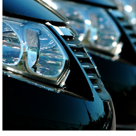
CONDUÇÃO DE VIATURAS
ELÉTRICAS E PHEV
SAIBA MAIS AQUI....Em parceria com a Academia Brisa
de Condução, a CR&M iniciou o processo de formação
dos condutores de viaturas elétricas da frota Controlauto