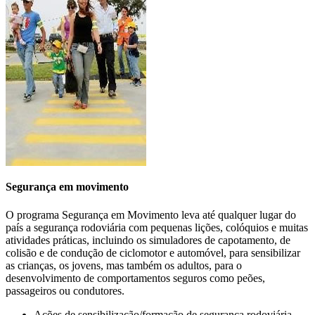
carbono
e à redução dos custos operacionais da frota.
>>>
Segurança em movimento
O programa Segurança em Movimento leva até qualquer lugar do
país a segurança rodoviária com pequenas lições, colóquios e muitas
atividades práticas, incluindo os simuladores de capotamento, de
colisão e de condução de ciclomotor e automóvel, para sensibilizar
as crianças, os jovens, mas também os adultos, para o
CONDUÇÃO EM CONTEXTO
desenvolvimento de comportamentos seguros como peões,
passageiros ou condutores.
PROFISSIONAL
Ações de sensibilização/formação de segurança rodoviária