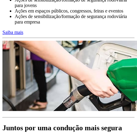
Conduzir em trabalho ou para o trabalho
para jovens
Ações em espaços públicos, congressos, feiras e eventos
A formação dos condutores da sua empresa deve integrar planos de
Ações de sensibilização/formação de segurança rodoviária
formação
para empresa
e objetivos diferenciados consoante a finalidade da utilização da
viatura de serviço.
Saiba mais
Condutores profissionais permanentes de elevada exposição ao
risco
ou condutores pendulares e de viaturas de função.
>>>
Juntos por uma condução mais segura