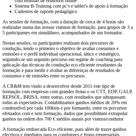
com emissão de relatórios online
Sistema B-Training com pc’s e tablet’s de apoio à formação
Cadernos de suporte pedagógico
As sessões de formação, com a duração de cerca de 4 horas são
realizadas numa das nossas viaturas de formação, para grupos de 3 a
5 participantes em simultâneo, acompanhados de um formador.
Nestas sessões, os participantes realizam dois percursos de
condução, tendo o primeiro o objetivo de avaliar consumos e
emissões e o perfil individual operacional, tático e estratégico,
seguindo-se um segundo percurso em regime de coaching para
aplicação das técnicas de condução eco eficiente resultantes da
formação e para medir e avaliar as diferenças de resultados de
consumos e de emissões entre os percursos.
A CR&M tem vindo a desenvolver desde 2011 este tipo de
formação com empresas com grandes frotas o os CTT, EDP, GALP,
REPSOL, BRISA, entre outras, com resultados que ultrapassam
todas as expectativas. Contabilizamos ganhos médios de 20% em
combustível por cada 100kms e por formando, entre os percursos
efetuados com e sem formação, dados que possibilitam extrapolar
ganhos na ordem dos 700 € médios anuais por viatura/condutor
A formação embarcada Eco eficiente, para além de trazer ganhos
efectivos e imediatos para os condutores e frotas empresariais,