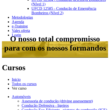
(Nível 1)
UFCD 12585 - Condução de Emergência
Bombeiros (Nível 2)
Metodologias
Agenda
e-Training
Vales oferta
Login
O nosso total compromisso
para com os nossos formandos
Cursos
Inicio
Todos os cursos
Ver curso
Automóveis
Assessoria de condução (driving assessement)
Condução Defensiva - ligeiros
Condução Eco-Eficiente - viaturas de combustão (ICE)