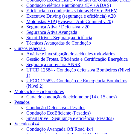
Condução elétrica e autónoma (EV / ADAS)
Eficiência na condução - viaturas BEV e PHEV
Executive Driving (segurança e eficiência) v.20
Motoristas VIP (Evasiva - Anti Criminal v.20)
Segurança Ativa / Defensiva v.20
Segurança Ativa Avançada
Smart Drive - Segurança/eficiência
Técnicas Avançadas de Condução
Cursos especiais
Análise e investigação de acidentes rodoviários
Gestão de Frotas, Eficiência e Certificação Energética
Segurança rodoviária ANSR
UFCD 12584 - Condução defensiva Bombeiros (Nível
1)
UFCD 12585 - Condução de Emergência Bombeiros
(Nível 2)
Motociclos e ciclomotores
Carta de condução de ciclomotor (14 e 15 anos)
Pesados
Condução Defensiva - Pesados
Condução EcoEficiente (Pesados)
SmartDrive - Segurança e eficiência (Pesados)
Veículos 4x4
Condução Avançada Off Road 4x4