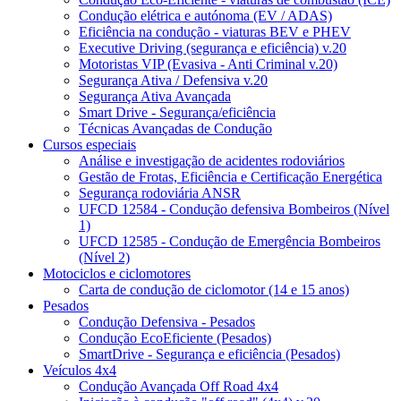
Condução elétrica e autónoma (EV / ADAS)
Eficiência na condução - viaturas BEV e PHEV
Executive Driving (segurança e eficiência) v.20
Motoristas VIP (Evasiva - Anti Criminal v.20)
Segurança Ativa / Defensiva v.20
Segurança Ativa Avançada
Smart Drive - Segurança/eficiência
Técnicas Avançadas de Condução
Cursos especiais
Análise e investigação de acidentes rodoviários
Gestão de Frotas, Eficiência e Certificação Energética
Segurança rodoviária ANSR
UFCD 12584 - Condução defensiva Bombeiros (Nível
1)
UFCD 12585 - Condução de Emergência Bombeiros
(Nível 2)
Motociclos e ciclomotores
Carta de condução de ciclomotor (14 e 15 anos)
Pesados
Condução Defensiva - Pesados
Condução EcoEficiente (Pesados)
SmartDrive - Segurança e eficiência (Pesados)
Veículos 4x4
Condução Avançada Off Road 4x4