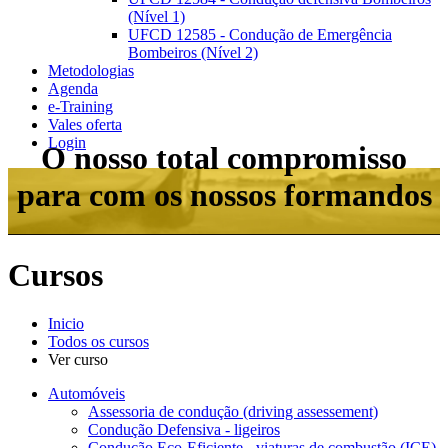
(Nível 1)
UFCD 12585 - Condução de Emergência
Bombeiros (Nível 2)
Metodologias
Agenda
e-Training
Vales oferta
Login
O nosso total compromisso
para com os nossos formandos
Cursos
Inicio
Todos os cursos
Ver curso
Automóveis
Assessoria de condução (driving assessement)
Condução Defensiva - ligeiros
Condução Eco-Eficiente - viaturas de combustão (ICE)