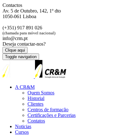
Contactos
Av. 5 de Outubro, 142, 1º dto
1050-061 Lisboa
(+351) 917 891 026
(chamada para móvel nacional)
info@crm.pt
Deseja contactar-nos?
Clique aqui
Toggle navigation
A CR&M
Quem Somos
Historial
Clientes
Centros de formação
Certificações e Parcerias
Contatos
Noticias
Cursos