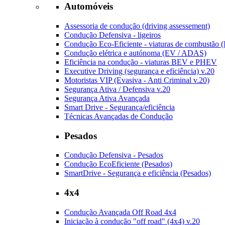
Automóveis
Assessoria de condução (driving assessement)
Condução Defensiva - ligeiros
Condução Eco-Eficiente - viaturas de combustão 
Condução elétrica e autónoma (EV / ADAS)
Eficiência na condução - viaturas BEV e PHEV
Executive Driving (segurança e eficiência) v.20
Motoristas VIP (Evasiva - Anti Criminal v.20)
Segurança Ativa / Defensiva v.20
Segurança Ativa Avançada
Smart Drive - Segurança/eficiência
Técnicas Avançadas de Condução
Pesados
Condução Defensiva - Pesados
Condução EcoEficiente (Pesados)
SmartDrive - Segurança e eficiência (Pesados)
4x4
Condução Avançada Off Road 4x4
Iniciação à condução "off road" (4x4) v.20