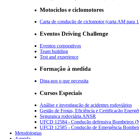
Motociclos e ciclomotores
Carta de condução de ciclomotor (carta AM para 1
Eventos Driving Challenge
Eventos corporativos
Team building
Test and experience
Formação à medida
Diga-nos o que necessita
Cursos Especiais
Análise e investigação de acidentes rodoviários
Gestão de Frotas, Eficiência e Certificação Energé
Segurança rodoviária ANSR
UFCD 12584 - Condução defensiva Bombeiros (N
UFCD 12585 - Condução de Emergência Bombeiro
Metodologias
Agenda