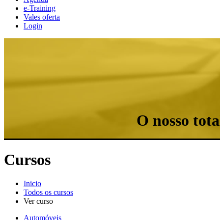
e-Training
Vales oferta
Login
O nosso tot
Cursos
Inicio
Todos os cursos
Ver curso
Automóveis