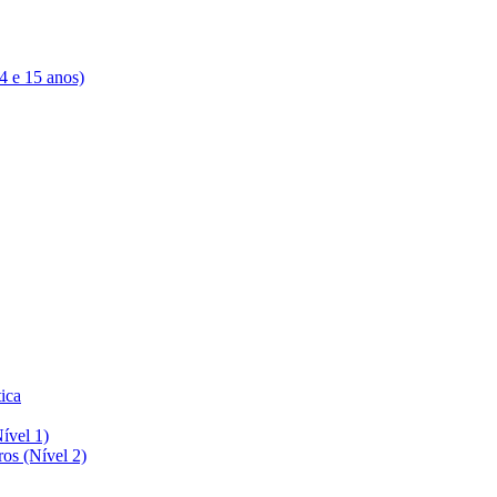
4 e 15 anos)
tica
ível 1)
s (Nível 2)