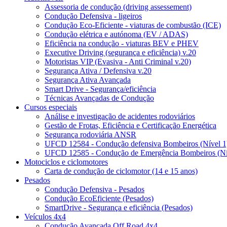
Assessoria de condução (driving assessement)
Condução Defensiva - ligeiros
Condução Eco-Eficiente - viaturas de combustão (ICE)
Condução elétrica e autónoma (EV / ADAS)
Eficiência na condução - viaturas BEV e PHEV
Executive Driving (segurança e eficiência) v.20
Motoristas VIP (Evasiva - Anti Criminal v.20)
Segurança Ativa / Defensiva v.20
Segurança Ativa Avançada
Smart Drive - Segurança/eficiência
Técnicas Avançadas de Condução
Cursos especiais
Análise e investigação de acidentes rodoviários
Gestão de Frotas, Eficiência e Certificação Energética
Segurança rodoviária ANSR
UFCD 12584 - Condução defensiva Bombeiros (Nível 1
UFCD 12585 - Condução de Emergência Bombeiros (Ní
Motociclos e ciclomotores
Carta de condução de ciclomotor (14 e 15 anos)
Pesados
Condução Defensiva - Pesados
Condução EcoEficiente (Pesados)
SmartDrive - Segurança e eficiência (Pesados)
Veículos 4x4
Condução Avançada Off Road 4x4