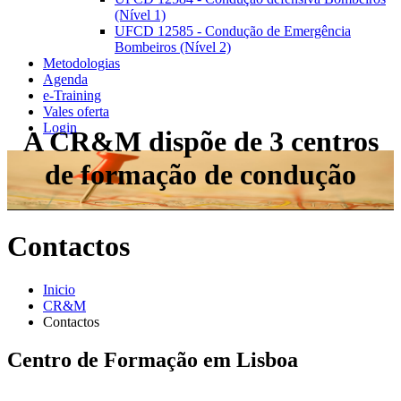
(Nível 1)
UFCD 12585 - Condução de Emergência
Bombeiros (Nível 2)
Metodologias
Agenda
e-Training
Vales oferta
Login
A CR&M dispõe de 3 centros
de formação de condução
Contactos
Inicio
CR&M
Contactos
Centro de Formação em Lisboa