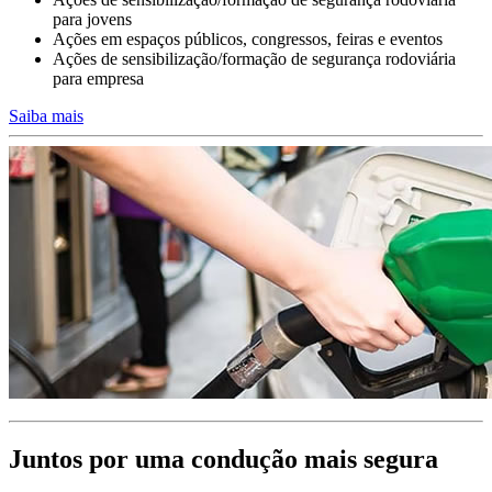
Conduzir em trabalho ou para o trabalho
para jovens
Ações em espaços públicos, congressos, feiras e eventos
A formação dos condutores da sua empresa deve integrar planos de
Ações de sensibilização/formação de segurança rodoviária
formação
para empresa
e objetivos diferenciados consoante a finalidade da utilização da
viatura de serviço.
Saiba mais
Condutores profissionais permanentes de elevada exposição ao
risco
ou condutores pendulares e de viaturas de função.
>>>
Juntos por uma condução mais segura