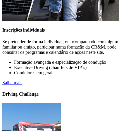
Inscrições individuais
Se pretender de forma individual, ou acompanhado com algum
familiar ou amigo, participar numa formação da CR&M, pode
consultar os programas e calendário de ações neste site.
Formação avançada e especialização de condução
Executive Driving (chauffers de VIP´s)
Condutores em geral
A sua empresa já possui veículos elétricos
Saiba mais
na frota?
Driving Challenge
Saiba mais….. CONHEÇA OS CURSOS PARA CONDUTORES
DE VIATURAS
ELÉTRICAS E HÍBRIDAS OU "PLUGIN" (PHEV).
DISPONÍVEIS EM FORMATO PRESENCIAL E E-LEARNING