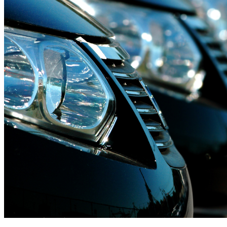
CONDUÇÃO DE VIATURAS
ELÉTRICAS E PHEV
SAIBA MAIS AQUI....Em parceria com a Academia Brisa
de Condução, a CR&M iniciou o processo de formação
dos condutores de viaturas elétricas da frota Controlauto