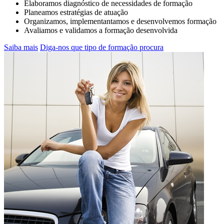
Elaboramos diagnóstico de necessidades de formação
Planeamos estratégias de atuação
Organizamos, implementantamos e desenvolvemos formação
Avaliamos e validamos a formação desenvolvida
Saiba mais
Diga-nos que tipo de formação procura
JÁ SÓ TEM 5 PONTOS NA CARTA? O
QUE FAZER….
SAIBA MAIS AQUI... Inscreva-se na CR&M para
a ação de formação de Segurança Rodoviária
ANSR que inclui módulos práticos !