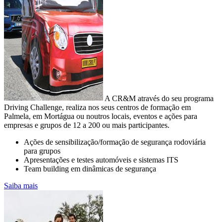
A CR&M através do seu programa
Driving Challenge, realiza nos seus centros de formação em
Palmela, em Mortágua ou noutros locais, eventos e ações para
empresas e grupos de 12 a 200 ou mais participantes.
Ações de sensibilização/formação de segurança rodoviária
para grupos
CONSUMO E EMISSÕES DA SUA
Apresentações e testes automóveis e sistemas ITS
FROTA
Team building em dinâmicas de segurança
Controlo e redução de custos na empresa
Saiba mais
A mobilidade sustentável passa pela sensibilização para o uso
equilibrado das viaturas
com motor de combustão com vista à diminuição da pegada de