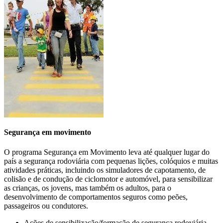
carbono
e à redução dos custos operacionais da frota.
>>>
Segurança em movimento
O programa Segurança em Movimento leva até qualquer lugar do
país a segurança rodoviária com pequenas lições, colóquios e muitas
atividades práticas, incluindo os simuladores de capotamento, de
colisão e de condução de ciclomotor e automóvel, para sensibilizar
as crianças, os jovens, mas também os adultos, para o
CONDUÇÃO EM CONTEXTO
desenvolvimento de comportamentos seguros como peões,
passageiros ou condutores.
PROFISSIONAL
Ações de sensibilização/formação de segurança rodoviária