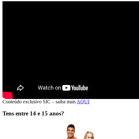
CONDUTORES DE RISCO
Quando a taxa de sinistralidade se torna
um problema
Muitas empresas definem como condutores de risco aqueles que têm
taxas de sinistralidade mais elevadas.
São esses que particularmente preocupam o gestor de frotas e a
direção de recursos humanos e da S&H.
No entanto a exposição ao risco deve ser avaliada e devem ser
implementadas medidas preventivas e corretivas.
>>>
Conteúdo exclusivo SIC – saiba mais
AQUI
Tens entre 14 e 15 anos?