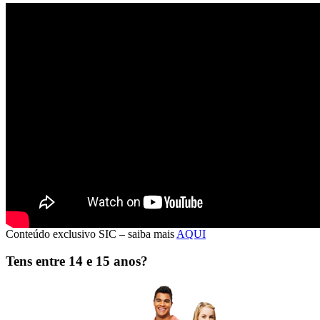
CONDUTORES DE RISCO
Quando a taxa de sinistralidade se torna
um problema
Muitas empresas definem como condutores de risco aqueles que têm
taxas de sinistralidade mais elevadas.
São esses que particularmente preocupam o gestor de frotas e a
direção de recursos humanos e da S&H.
No entanto a exposição ao risco deve ser avaliada e devem ser
implementadas medidas preventivas e corretivas.
>>>
Conteúdo exclusivo SIC – saiba mais
AQUI
Tens entre 14 e 15 anos?