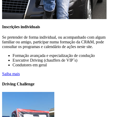
Inscrições individuais
Se pretender de forma individual, ou acompanhado com algum
familiar ou amigo, participar numa formação da CR&M, pode
consultar os programas e calendário de ações neste site.
Formação avançada e especialização de condução
Executive Driving (chauffers de VIP´s)
Condutores em geral
A sua empresa já possui veículos elétricos
Saiba mais
na frota?
Driving Challenge
Saiba mais….. CONHEÇA OS CURSOS PARA CONDUTORES
DE VIATURAS
ELÉTRICAS E HÍBRIDAS OU "PLUGIN" (PHEV).
DISPONÍVEIS EM FORMATO PRESENCIAL E E-LEARNING