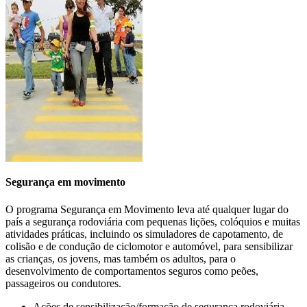
carbono
e à redução dos custos operacionais da frota.
>>>
Segurança em movimento
O programa Segurança em Movimento leva até qualquer lugar do
país a segurança rodoviária com pequenas lições, colóquios e muitas
atividades práticas, incluindo os simuladores de capotamento, de
colisão e de condução de ciclomotor e automóvel, para sensibilizar
as crianças, os jovens, mas também os adultos, para o
CONDUÇÃO EM CONTEXTO
desenvolvimento de comportamentos seguros como peões,
passageiros ou condutores.
PROFISSIONAL
Ações de sensibilização/formação de segurança rodoviária