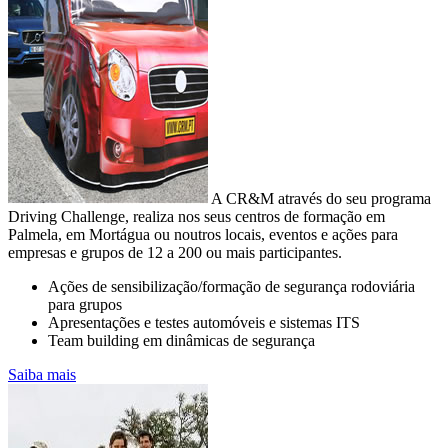
A CR&M através do seu programa
Driving Challenge, realiza nos seus centros de formação em
Palmela, em Mortágua ou noutros locais, eventos e ações para
empresas e grupos de 12 a 200 ou mais participantes.
Ações de sensibilização/formação de segurança rodoviária
para grupos
CONSUMO E EMISSÕES DA SUA
Apresentações e testes automóveis e sistemas ITS
FROTA
Team building em dinâmicas de segurança
Controlo e redução de custos na empresa
Saiba mais
A mobilidade sustentável passa pela sensibilização para o uso
equilibrado das viaturas
com motor de combustão com vista à diminuição da pegada de