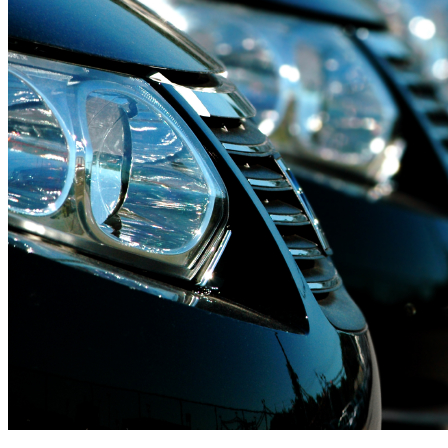
CONDUÇÃO DE VIATURAS
ELÉTRICAS E PHEV
SAIBA MAIS AQUI....Em parceria com a Academia Brisa
de Condução, a CR&M iniciou o processo de formação
dos condutores de viaturas elétricas da frota Controlauto