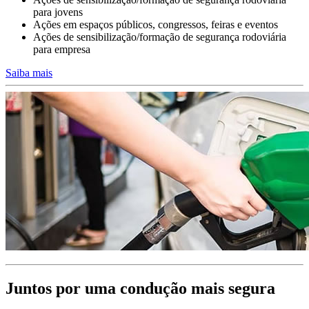
Conduzir em trabalho ou para o trabalho
para jovens
Ações em espaços públicos, congressos, feiras e eventos
A formação dos condutores da sua empresa deve integrar planos de
Ações de sensibilização/formação de segurança rodoviária
formação
para empresa
e objetivos diferenciados consoante a finalidade da utilização da
viatura de serviço.
Saiba mais
Condutores profissionais permanentes de elevada exposição ao
risco
ou condutores pendulares e de viaturas de função.
>>>
Juntos por uma condução mais segura