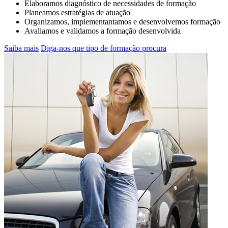
Elaboramos diagnóstico de necessidades de formação
Planeamos estratégias de atuação
Organizamos, implementantamos e desenvolvemos formação
Avaliamos e validamos a formação desenvolvida
Saiba mais
Diga-nos que tipo de formação procura
JÁ SÓ TEM 5 PONTOS NA CARTA? O
QUE FAZER….
SAIBA MAIS AQUI... Inscreva-se na CR&M para
a ação de formação de Segurança Rodoviária
ANSR que inclui módulos práticos !