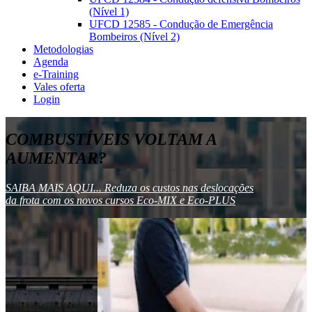
(Nível 1)
UFCD 12585 - Condução de Emergência
Bombeiros (Nível 2)
Metodologias
Agenda
e-Training
Vales oferta
Login
COMBUSTÍVEIS VOLTAM A
AUMENTAR?
SAIBA MAIS AQUI... Reduza os custos nas deslocações
da frota com os novos cursos Eco-MIX e Eco-PLUS