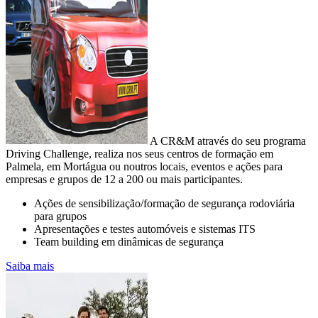
A CR&M através do seu programa
Driving Challenge, realiza nos seus centros de formação em
Palmela, em Mortágua ou noutros locais, eventos e ações para
empresas e grupos de 12 a 200 ou mais participantes.
Ações de sensibilização/formação de segurança rodoviária
para grupos
CONSUMO E EMISSÕES DA SUA
Apresentações e testes automóveis e sistemas ITS
FROTA
Team building em dinâmicas de segurança
Controlo e redução de custos na empresa
Saiba mais
A mobilidade sustentável passa pela sensibilização para o uso
equilibrado das viaturas
com motor de combustão com vista à diminuição da pegada de