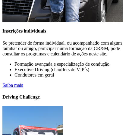
Inscrições individuais
Se pretender de forma individual, ou acompanhado com algum
familiar ou amigo, participar numa formação da CR&M, pode
consultar os programas e calendário de ações neste site.
Formação avançada e especialização de condução
Executive Driving (chauffers de VIP´s)
Condutores em geral
A sua empresa já possui veículos elétricos
Saiba mais
na frota?
Driving Challenge
Saiba mais….. CONHEÇA OS CURSOS PARA CONDUTORES
DE VIATURAS
ELÉTRICAS E HÍBRIDAS OU "PLUGIN" (PHEV).
DISPONÍVEIS EM FORMATO PRESENCIAL E E-LEARNING