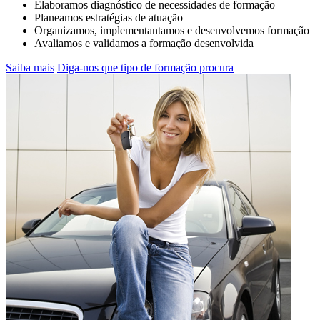
Elaboramos diagnóstico de necessidades de formação
Planeamos estratégias de atuação
Organizamos, implementantamos e desenvolvemos formação
Avaliamos e validamos a formação desenvolvida
Saiba mais
Diga-nos que tipo de formação procura
JÁ SÓ TEM 5 PONTOS NA CARTA? O
QUE FAZER….
SAIBA MAIS AQUI... Inscreva-se na CR&M para
a ação de formação de Segurança Rodoviária
ANSR que inclui módulos práticos !