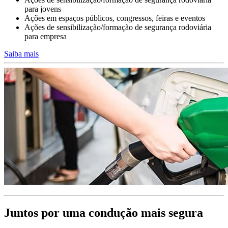
Conduzir em trabalho ou para o trabalho
para jovens
Ações em espaços públicos, congressos, feiras e eventos
A formação dos condutores da sua empresa deve integrar planos de
Ações de sensibilização/formação de segurança rodoviária
formação
para empresa
e objetivos diferenciados consoante a finalidade da utilização da
viatura de serviço.
Saiba mais
Condutores profissionais permanentes de elevada exposição ao
risco
ou condutores pendulares e de viaturas de função.
>>>
Juntos por uma condução mais segura