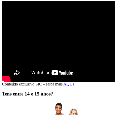
CONDUTORES DE RISCO
Quando a taxa de sinistralidade se torna
um problema
Muitas empresas definem como condutores de risco aqueles que têm
taxas de sinistralidade mais elevadas.
São esses que particularmente preocupam o gestor de frotas e a
direção de recursos humanos e da S&H.
No entanto a exposição ao risco deve ser avaliada e devem ser
implementadas medidas preventivas e corretivas.
>>>
Conteúdo exclusivo SIC – saiba mais
AQUI
Tens entre 14 e 15 anos?