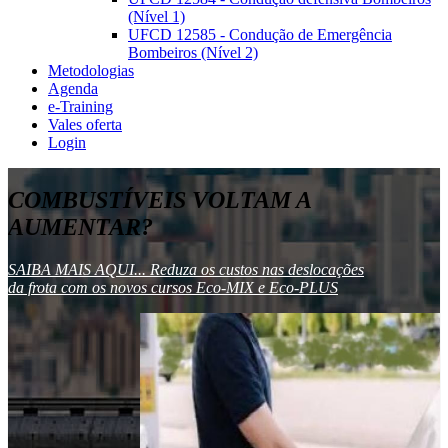
(Nível 1)
UFCD 12585 - Condução de Emergência
Bombeiros (Nível 2)
Metodologias
Agenda
e-Training
Vales oferta
Login
COMBUSTÍVEIS VOLTAM A
AUMENTAR?
SAIBA MAIS AQUI... Reduza os custos nas deslocações
da frota com os novos cursos Eco-MIX e Eco-PLUS