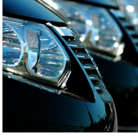
CONDUÇÃO DE VIATURAS
ELÉTRICAS E PHEV
SAIBA MAIS AQUI....Em parceria com a Academia Brisa
de Condução, a CR&M iniciou o processo de formação
dos condutores de viaturas elétricas da frota Controlauto