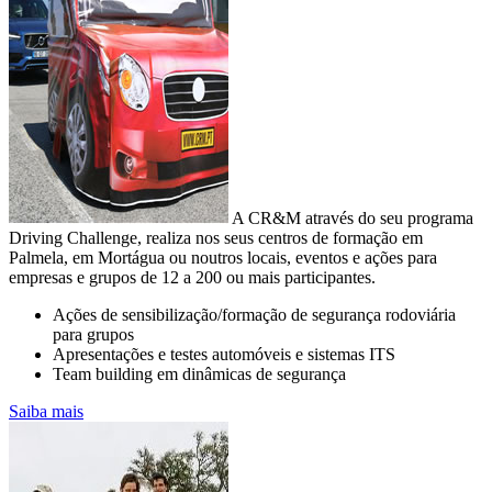
A CR&M através do seu programa
Driving Challenge, realiza nos seus centros de formação em
Palmela, em Mortágua ou noutros locais, eventos e ações para
empresas e grupos de 12 a 200 ou mais participantes.
Ações de sensibilização/formação de segurança rodoviária
para grupos
CONSUMO E EMISSÕES DA SUA
Apresentações e testes automóveis e sistemas ITS
FROTA
Team building em dinâmicas de segurança
Controlo e redução de custos na empresa
Saiba mais
A mobilidade sustentável passa pela sensibilização para o uso
equilibrado das viaturas
com motor de combustão com vista à diminuição da pegada de