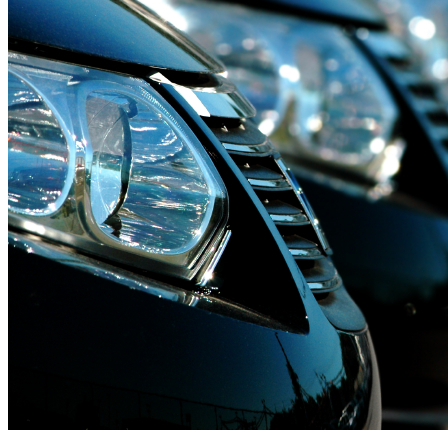
CONDUÇÃO DE VIATURAS
ELÉTRICAS E PHEV
SAIBA MAIS AQUI....Em parceria com a Academia Brisa
de Condução, a CR&M iniciou o processo de formação
dos condutores de viaturas elétricas da frota Controlauto