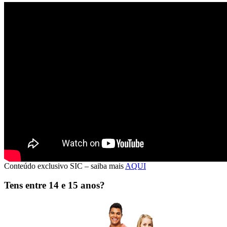
CONDUTORES DE RISCO
Quando a taxa de sinistralidade se torna
um problema
Muitas empresas definem como condutores de risco aqueles que têm
taxas de sinistralidade mais elevadas.
São esses que particularmente preocupam o gestor de frotas e a
direção de recursos humanos e da S&H.
No entanto a exposição ao risco deve ser avaliada e devem ser
implementadas medidas preventivas e corretivas.
>>>
Conteúdo exclusivo SIC – saiba mais
AQUI
Tens entre 14 e 15 anos?