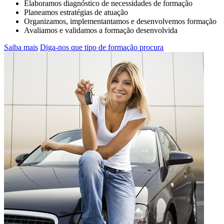
Elaboramos diagnóstico de necessidades de formação
Planeamos estratégias de atuação
Organizamos, implementantamos e desenvolvemos formação
Avaliamos e validamos a formação desenvolvida
Saiba mais
Diga-nos que tipo de formação procura
JÁ SÓ TEM 5 PONTOS NA CARTA? O
QUE FAZER….
SAIBA MAIS AQUI... Inscreva-se na CR&M para
a ação de formação de Segurança Rodoviária
ANSR que inclui módulos práticos !