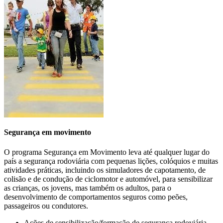
carbono
e à redução dos custos operacionais da frota.
>>>
Segurança em movimento
O programa Segurança em Movimento leva até qualquer lugar do
país a segurança rodoviária com pequenas lições, colóquios e muitas
atividades práticas, incluindo os simuladores de capotamento, de
colisão e de condução de ciclomotor e automóvel, para sensibilizar
as crianças, os jovens, mas também os adultos, para o
CONDUÇÃO EM CONTEXTO
desenvolvimento de comportamentos seguros como peões,
passageiros ou condutores.
PROFISSIONAL
Ações de sensibilização/formação de segurança rodoviária