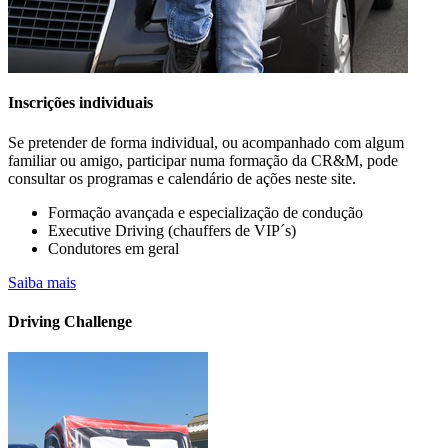
Inscrições individuais
Se pretender de forma individual, ou acompanhado com algum
familiar ou amigo, participar numa formação da CR&M, pode
consultar os programas e calendário de ações neste site.
Formação avançada e especialização de condução
Executive Driving (chauffers de VIP´s)
Condutores em geral
A sua empresa já possui veículos elétricos
Saiba mais
na frota?
Driving Challenge
Saiba mais….. CONHEÇA OS CURSOS PARA CONDUTORES
DE VIATURAS
ELÉTRICAS E HÍBRIDAS OU "PLUGIN" (PHEV).
DISPONÍVEIS EM FORMATO PRESENCIAL E E-LEARNING