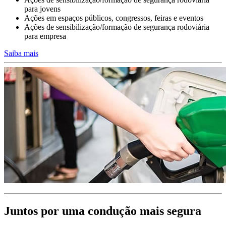
Conduzir em trabalho ou para o trabalho
para jovens
Ações em espaços públicos, congressos, feiras e eventos
A formação dos condutores da sua empresa deve integrar planos de
Ações de sensibilização/formação de segurança rodoviária
formação
para empresa
e objetivos diferenciados consoante a finalidade da utilização da
viatura de serviço.
Saiba mais
Condutores profissionais permanentes de elevada exposição ao
risco
ou condutores pendulares e de viaturas de função.
>>>
Juntos por uma condução mais segura