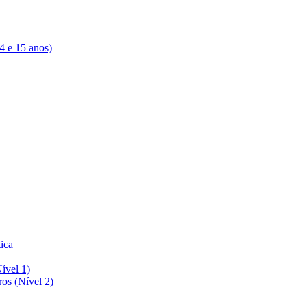
4 e 15 anos)
tica
ível 1)
s (Nível 2)