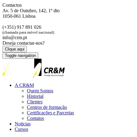
Contactos
Av. 5 de Outubro, 142, 1º dto
1050-061 Lisboa
(+351) 917 891 026
(chamada para móvel nacional)
info@crm.pt
Deseja contactar-nos?
Clique aqui
Toggle navigation
A CR&M
Quem Somos
Historial
Clientes
Centros de formação
Certificações e Parcerias
Contatos
Noticias
Cursos