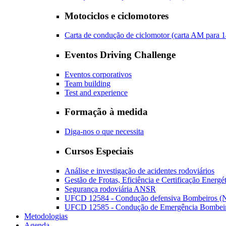
Motociclos e ciclomotores
Carta de condução de ciclomotor (carta AM para 1
Eventos Driving Challenge
Eventos corporativos
Team building
Test and experience
Formação à medida
Diga-nos o que necessita
Cursos Especiais
Análise e investigação de acidentes rodoviários
Gestão de Frotas, Eficiência e Certificação Energé
Segurança rodoviária ANSR
UFCD 12584 - Condução defensiva Bombeiros (N
UFCD 12585 - Condução de Emergência Bombeiro
Metodologias
Agenda