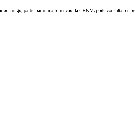
r ou amigo, participar numa formação da CR&M, pode consultar os prog
a frota?
 VIATURAS