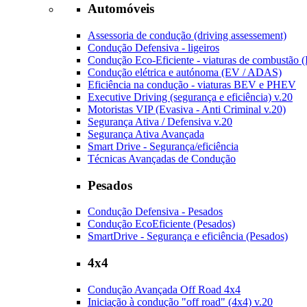
Automóveis
Assessoria de condução (driving assessement)
Condução Defensiva - ligeiros
Condução Eco-Eficiente - viaturas de combustão 
Condução elétrica e autónoma (EV / ADAS)
Eficiência na condução - viaturas BEV e PHEV
Executive Driving (segurança e eficiência) v.20
Motoristas VIP (Evasiva - Anti Criminal v.20)
Segurança Ativa / Defensiva v.20
Segurança Ativa Avançada
Smart Drive - Segurança/eficiência
Técnicas Avançadas de Condução
Pesados
Condução Defensiva - Pesados
Condução EcoEficiente (Pesados)
SmartDrive - Segurança e eficiência (Pesados)
4x4
Condução Avançada Off Road 4x4
Iniciação à condução "off road" (4x4) v.20