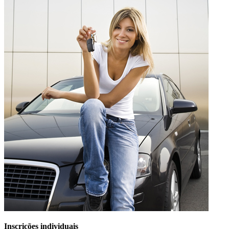
JÁ SÓ TEM 5 PONTOS NA CARTA? O Q
SAIBA MAIS AQUI... Inscreva-se na CR&M para
a ação de formação de Segurança Rodoviária
ANSR que inclui módulos práticos !
Inscrições individuais