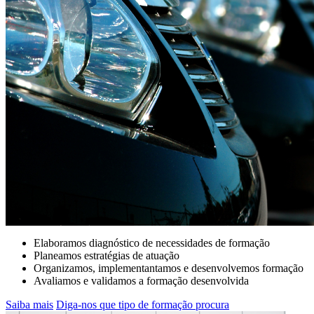
CONDUÇÃO DE VIATURAS ELÉTRICAS
SAIBA MAIS AQUI....Em parceria com a Academia Brisa
de Condução, a CR&M iniciou o processo de formação
dos condutores de viaturas elétricas da frota Controlauto
Elaboramos diagnóstico de necessidades de formação
Planeamos estratégias de atuação
Organizamos, implementantamos e desenvolvemos formação
Avaliamos e validamos a formação desenvolvida
Saiba mais
Diga-nos que tipo de formação procura