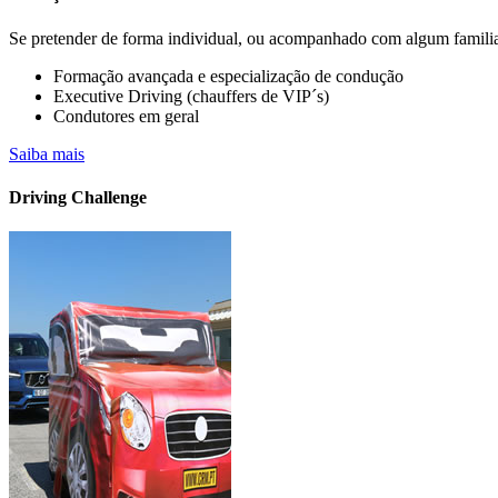
Se pretender de forma individual, ou acompanhado com algum familia
Formação avançada e especialização de condução
A sua empresa já possui veículos elétricos n
Executive Driving (chauffers de VIP´s)
Condutores em geral
Saiba mais….. CONHEÇA OS CURSOS PARA CONDUTORES DE
Saiba mais
ELÉTRICAS E HÍBRIDAS OU "PLUGIN" (PHEV).
DISPONÍVEIS EM FORMATO PRESENCIAL E E-LEARNING
Driving Challenge