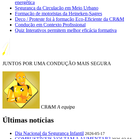
energética
Segurança da Circulação em Meio Urbano
Formação de motoristas da Heineken-Sagres
Deco / Proteste foi à formação Eco-Eficiente da CR&M
Condução em Contexto Profissional
Quiz Interativos permitem melhor eficácia formativa
JUNTOS POR UMA CONDUÇÃO MAIS SEGURA
CR&M
A equipa
Últimas notícias
Dia Nacional da Segurança Infantil
2026-05-17
COMBUSTÍVEIS VOLTAM A AUMENTAR?