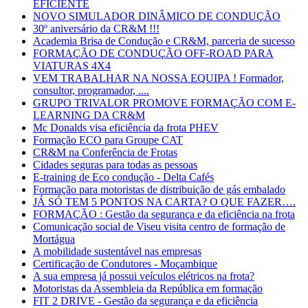
EFICIENTE
NOVO SIMULADOR DINÂMICO DE CONDUÇÃO
30º aniversário da CR&M !!!
Academia Brisa de Condução e CR&M, parceria de sucesso
FORMAÇÃO DE CONDUÇÃO OFF-ROAD PARA
VIATURAS 4X4
VEM TRABALHAR NA NOSSA EQUIPA ! Formador,
consultor, programador, ....
GRUPO TRIVALOR PROMOVE FORMAÇÃO COM E-
LEARNING DA CR&M
Mc Donalds visa eficiência da frota PHEV
Formação ECO para Groupe CAT
CR&M na Conferência de Frotas
Cidades seguras para todas as pessoas
E-training de Eco condução - Delta Cafés
Formação para motoristas de distribuição de gás embalado
JÁ SÓ TEM 5 PONTOS NA CARTA? O QUE FAZER….
FORMAÇÃO : Gestão da segurança e da eficiência na frota
Comunicação social de Viseu visita centro de formação de
Mortágua
A mobilidade sustentável nas empresas
Certificação de Condutores - Moçambique
A sua empresa já possui veículos elétricos na frota?
Motoristas da Assembleia da República em formação
FIT 2 DRIVE - Gestão da segurança e da eficiência